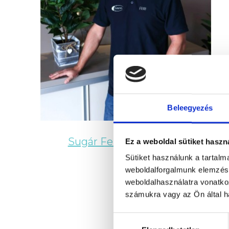
Beleegyezés
Sugár Ferenc
Ez a weboldal sütiket haszn
Sütiket használunk a tartal
weboldalforgalmunk elemzésé
weboldalhasználatra vonatko
számukra vagy az Ön által ha
Hozzájárulás