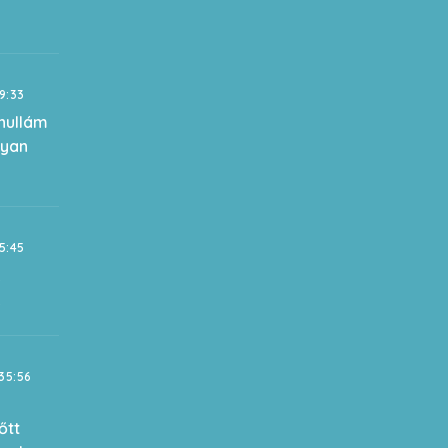
19:33
shullám
gyan
15:45
k
k
35:56
őtt