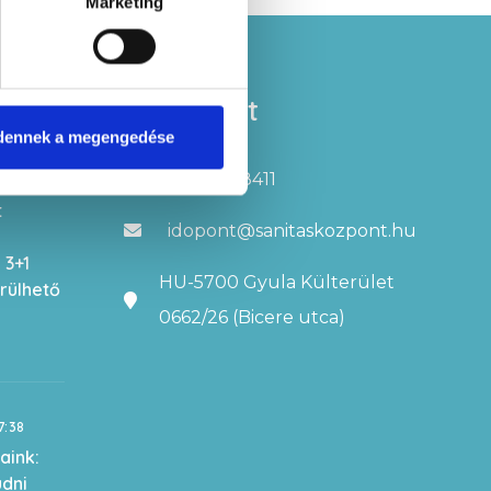
Marketing
zések
Kapcsolat
dennek a megengedése
+3666998411
32:09
t
idopont@sanitaskozpont.hu
 3+1
HU-5700 Gyula Külterület
erülhető
0662/26 (Bicere utca)
7:38
aink:
udni