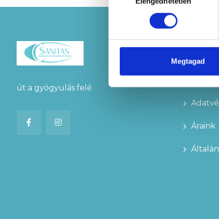
Elengedhetetlen
kiválasztása
Linkek
Megtagad
Kapcso
út a gyógyulás felé
Adatvé
Áraink
Általán