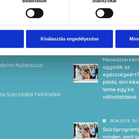
Beállítások
Statisztikai
Legújabb bejegy
Kiválasztás engedélyezése
Min
lat
2024.02.14. 17:
Menedzserkén
delmi Nyilatkozat
aggódik az
egészségéért?
példa, ami kik
lenne egy kis
os Szerződési Feltételek
változtatással
2024.02.13. 13:1
Szűrőprogramj
minden, amit t