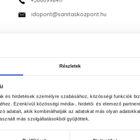
+3666998411
idopont@sanitaskozpont.hu
Részletek
ál
mak és hirdetések személyre szabásához, közösségi funkciók biz
hez. Ezenkívül közösségi média-, hirdető- és elemező partner
zó adatait, akik kombinálhatják az adatokat más olyan adatokka
sznált más szolgáltatásokból gyűjtöttek.