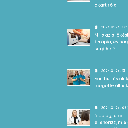
akart róla
2024.01.26. 13:
Mi is az a löké
terápia, és ho
segíthet?
2024.01.26. 13:
Sanitas, és aki
mögötte állna
2024.01.26. 09:
5 dolog, amit
ellenőrizz, miel