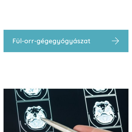
Fül-orr-gégegyógyászat