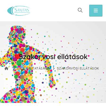
Szakorvosi ellátások
SZOLGÁLTATÁSAINK
SZAKORVOSI ELLÁTÁSOK