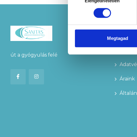
Elengedhetetlen
kiválasztása
Linkek
Megtagad
Kapcso
út a gyógyulás felé
Adatvé
Áraink
Általán