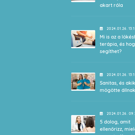
akart róla
2024.01.26. 13:
Mi is az a löké
terápia, és ho
segíthet?
2024.01.26. 13:
Sanitas, és aki
mögötte állna
2024.01.26. 09:
5 dolog, amit
ellenőrizz, miel