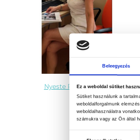
Beleegyezés
Nyeste Rita
Ez a weboldal sütiket haszn
Sütiket használunk a tartal
weboldalforgalmunk elemzésé
weboldalhasználatra vonatko
számukra vagy az Ön által ha
Hozzájárulás