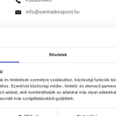
+3666998411
info@sanitaskozpont.hu
Részletek
ál
mak és hirdetések személyre szabásához, közösségi funkciók biz
hez. Ezenkívül közösségi média-, hirdető- és elemező partner
zó adatait, akik kombinálhatják az adatokat más olyan adatokka
sznált más szolgáltatásokból gyűjtöttek.