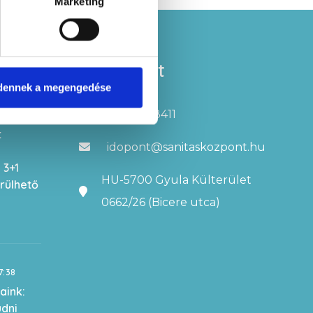
Marketing
zések
Kapcsolat
dennek a megengedése
+3666998411
32:09
t
idopont@sanitaskozpont.hu
 3+1
HU-5700 Gyula Külterület
erülhető
0662/26 (Bicere utca)
7:38
aink:
udni