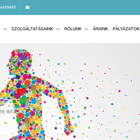
66998411
K
SZOLGÁLTATÁSAINK
RÓLUNK
ÁRAINK
PÁLYÁZATOK
TE RITA