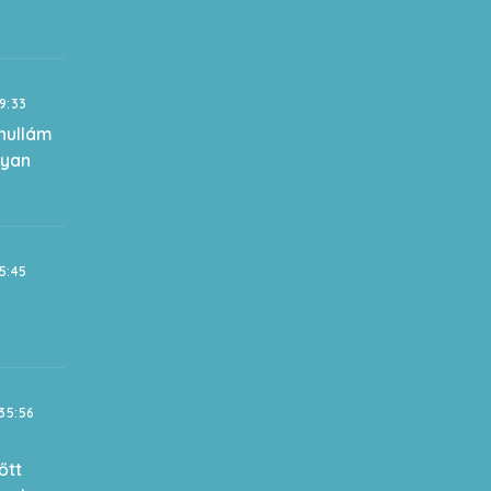
19:33
shullám
gyan
15:45
k
k
35:56
őtt