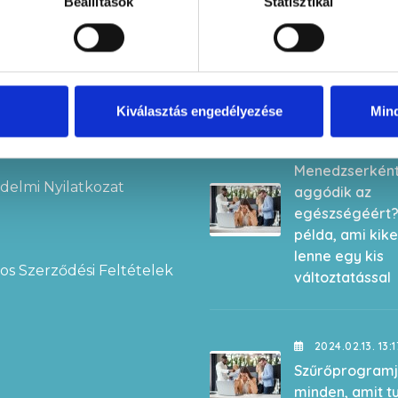
Beállítások
Statisztikai
Legújabb bejegy
Kiválasztás engedélyezése
Min
lat
2024.02.14. 17:
Menedzserkén
delmi Nyilatkozat
aggódik az
egészségéért?
példa, ami kik
lenne egy kis
os Szerződési Feltételek
változtatással
2024.02.13. 13:1
Szűrőprogramj
minden, amit t